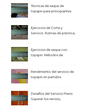
Técnicas de saque de
topspin para principiantes:
Métodos fundamentales,
Pasos de práctica
Ejercicios de Corte y
Servicio: Rutinas de práctica,
Áreas objetivo, Repetición
Ejercicios de saque con
topspin: Métodos de
práctica, Enfoque en el
objetivo, Repetición
Rendimiento del servicio de
topspin en partidos:
Escenarios, situaciones de
presión
Desafíos del Servicio Plano:
Superar los nervios,
Mantener el enfoque