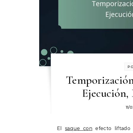
P
Temporización
Ejecución,
11/
El
saque con
efecto liftado