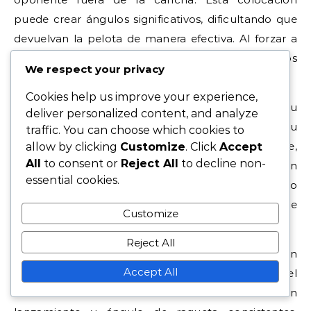
puede crear ángulos significativos, dificultando que
devuelvan la pelota de manera efectiva. Al forzar a
tu oponente a estirarse, puedes explotar los huecos
We respect your privacy
en su posicionamiento.
Cookies help us improve your experience,
Usar un saque slice amplio puede mejorar tu
deliver personalized content, and analyze
estrategia de partido al abrir la cancha para tu
traffic. You can choose which cookies to
siguiente golpe. Después de ejecutar este saque,
allow by clicking
Customize
. Click
Accept
All
to consent or
Reject All
to decline non-
puedes seguir con un golpe de fondo fuerte o un
essential cookies.
acercamiento a la red, aprovechando el espacio
creado. Esta táctica puede interrumpir el ritmo de
Customize
tu oponente y llevar a errores no forzados.
Reject All
Para dominar el saque slice amplio, concéntrate en
Accept All
generar efecto y precisión. Apunta a la esquina del
cuadro de servicio mientras mantienes un