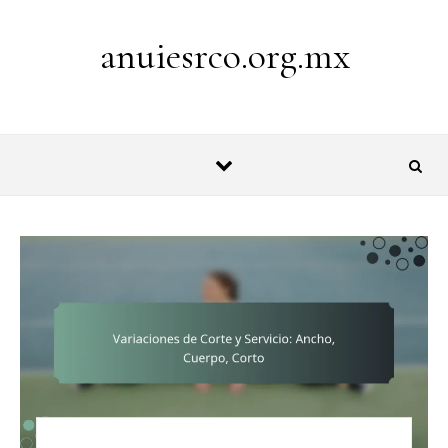
Skip to content
anuiesrco.org.mx