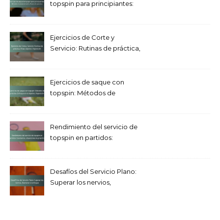
topspin para principiantes:
Métodos fundamentales,
Pasos de práctica
Ejercicios de Corte y
Servicio: Rutinas de práctica,
Áreas objetivo, Repetición
Ejercicios de saque con
topspin: Métodos de
práctica, Enfoque en el
objetivo, Repetición
Rendimiento del servicio de
topspin en partidos:
Escenarios, situaciones de
presión
Desafíos del Servicio Plano:
Superar los nervios,
Mantener el enfoque