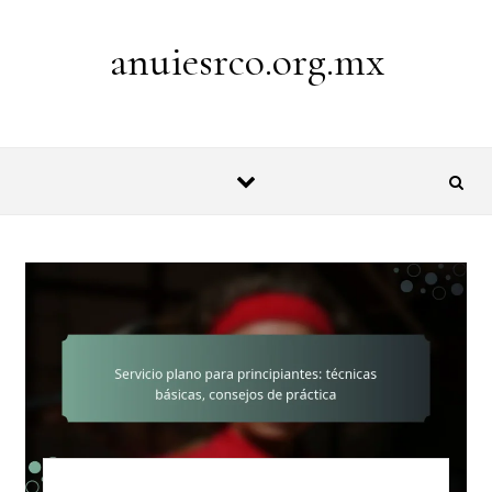
Skip to content
anuiesrco.org.mx