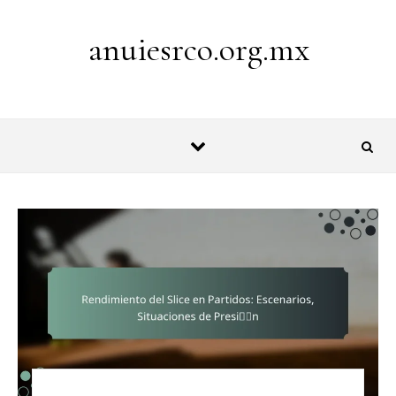
Skip to content
anuiesrco.org.mx