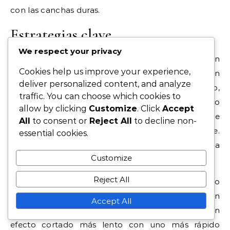
con las canchas duras.
Estrategias clave
We respect your privacy
Los saques con efecto cortado efectivos requieren
Cookies help us improve your experience,
colocación y efecto precisos. Los jugadores deben
deliver personalized content, and analyze
apuntar a las esquinas de la caja de servicio,
traffic. You can choose which cookies to
dirigiéndose al lado más débil del oponente. Esto no
allow by clicking
Customize
. Click
Accept
solo aumenta las posibilidades de un ace, sino que
All
to consent or
Reject All
to decline non-
también prepara favorablemente el siguiente golpe.
essential cookies.
Practicar diferentes colocaciones puede ayudar a
Customize
los jugadores a desarrollar un saque más versátil.
Reject All
Incorporar variaciones en velocidad y efecto
también puede mejorar la efectividad del saque con
Accept All
efecto cortado. Por ejemplo, mezclar un saque con
efecto cortado más lento con uno más rápido