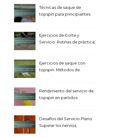
Técnicas de saque de
topspin para principiantes:
Métodos fundamentales,
Pasos de práctica
Ejercicios de Corte y
Servicio: Rutinas de práctica,
Áreas objetivo, Repetición
Ejercicios de saque con
topspin: Métodos de
práctica, Enfoque en el
objetivo, Repetición
Rendimiento del servicio de
topspin en partidos:
Escenarios, situaciones de
presión
Desafíos del Servicio Plano:
Superar los nervios,
Mantener el enfoque