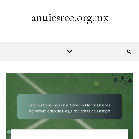
Skip to content
anuiesrco.org.mx