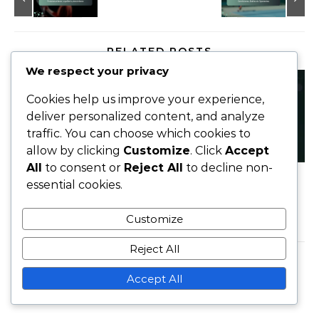
RELATED POSTS
We respect your privacy
Cookies help us improve your experience,
deliver personalized content, and analyze
traffic. You can choose which cookies to
allow by clicking
Customize
. Click
Accept
All
to consent or
Reject All
to decline non-
Temporización del Servicio Plano: Ritmo,
essential cookies.
Anticipación, Ejecución
Customize
11/02/2026
Reject All
LEAVE A REPLY
Accept All